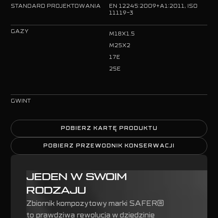
STANDARD PROJEKTOWANIA
EN 12245:2009+A1:2011, ISO
11119-3
GAZY
M18X1.5
M25X2
17E
25E
GWINT
POBIERZ KARTĘ PRODUKTU
POBIERZ KARTĘ PRODUKTU
POBIERZ PRZEWODNIK KONSERWACJI
POBIERZ PRZEWODNIK KONSERWACJI
JEDEN W SWOIM
RODZAJU
Zbiornik kompozytowy marki SAFER®
to prawdziwa rewolucja w dziedzinie