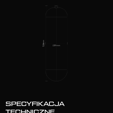
mm
526
159
mm
SPECYFIKACJA
TECHNICZNE