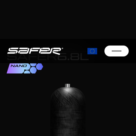
SAFER
6.8L