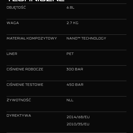
OBJĘTOŚĆ
6.8L
WAGA
2.7 KG
MATERIAŁ KOMPOZYTOWY
NANO™ TECHNOLOGY
LINER
PET
CIŚNIENIE ROBOCZE
300 BAR
CIŚNIENIE TESTOWE
450 BAR
ŻYWOTNOŚĆ
NLL
DYREKTYWA
2014/68/EU
2010/35/EU